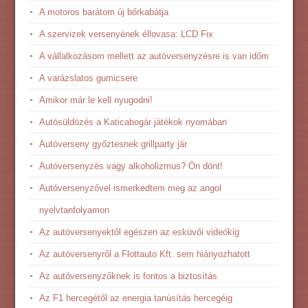
A motoros barátom új bőrkabátja
A szervizek versenyének éllovasa: LCD Fix
A vállalkozásom mellett az autóversenyzésre is van időm
A varázslatos gumicsere
Amikor már le kell nyugodni!
Autósüldözés a Katicabogár játékok nyomában
Autóverseny győztesnek grillparty jár
Autóversenyzés vagy alkoholizmus? Ön dönt!
Autóversenyzővel ismerkedtem meg az angol
nyelvtanfolyamon
Az autóversenyektől egészen az esküvői videókig
Az autóversenyről a Flottauto Kft. sem hiányozhatott
Az autóversenyzőknek is fontos a biztosítás
Az F1 hercegétől az energia tanúsítás hercegéig