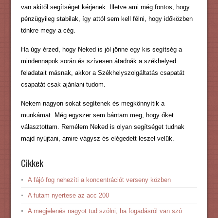
van akitől segítséget kérjenek. Illetve ami még fontos, hogy
pénzügyileg stabilak, így attól sem kell félni, hogy időközben
tönkre megy a cég.
Ha úgy érzed, hogy Neked is jól jönne egy kis segítség a
mindennapok során és szívesen átadnák a székhelyed
feladatait másnak, akkor a Székhelyszolgáltatás csapatát
csapatát csak ajánlani tudom.
Nekem nagyon sokat segítenek és megkönnyítik a
munkámat. Még egyszer sem bántam meg, hogy őket
választottam. Remélem Neked is olyan segítséget tudnak
majd nyújtani, amire vágysz és elégedett leszel velük.
Cikkek
A fájó fog nehezíti a koncentrációt verseny közben
A futam nyertese az acc 200
A megjelenés nagyot tud szólni, ha fogadásról van szó