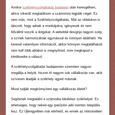
Amikor
székhelyszolgáltatás budapest
után keresgéltem,
akkor sikerült megtalálnom a számomra legjobb céget. Ez
nem más, mint a Székhelyszolgáltatás. Már az oldalukon is
látszott, hogy adnak a munkájukra, igényesek és nem
félvállról veszik a dolgokat. A weboldal designja nagyon szép,
a színek harmonizálnak egymással és könnyen átlátható. Ha
keresel valamilyen információt, akkor könnyen megtalálhatod,
nem kell több ablakot is megnyitnod, mire megkapod a
kérdésedre a választ.
A székhelyszolgáltatás budapesten szerintem nagyon
megállja a helyét, hiszen itt nagyon sok vállalkozás van, akik
szívesen átadják a székhely ügyeit másnak.
Mivel tudják megkönnyíteni egy vállalkozás életét?
Segítenek megtalálni a számodra tökéletes székhelyet. Ez
lehetséges, hogy neked egy iparűzési adó mentes település
lesz. Ez Újlengyelben már elérhető, és ennek az intézésében