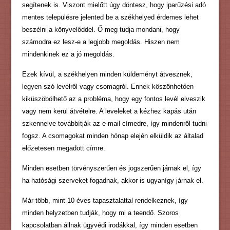
segítenek is. Viszont mielőtt úgy döntesz, hogy iparűzési adó
mentes településre jelented be a székhelyed érdemes lehet
beszélni a könyvelőddel. Ő meg tudja mondani, hogy
számodra ez lesz-e a legjobb megoldás. Hiszen nem
mindenkinek ez a jó megoldás.
Ezek kívül, a székhelyen minden küldeményt átvesznek,
legyen szó levélről vagy csomagról. Ennek köszönhetően
kiküszöbölhető az a probléma, hogy egy fontos levél elveszik
vagy nem kerül átvételre. A leveleket a kézhez kapás után
szkennelve továbbítják az e-mail címedre, így mindenről tudni
fogsz. A csomagokat minden hónap elején elküldik az általad
előzetesen megadott címre.
Minden esetben törvényszerűen és jogszerűen járnak el, így
ha hatósági szerveket fogadnak, akkor is ugyanígy járnak el.
Már több, mint 10 éves tapasztalattal rendelkeznek, így
minden helyzetben tudják, hogy mi a teendő. Szoros
kapcsolatban állnak ügyvédi irodákkal, így minden esetben