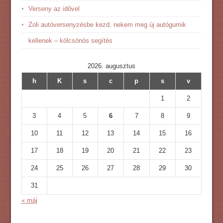
Verseny az idővel
Zoli autóversenyzésbe kezd, nekem meg új autógumik
kellenek – kölcsönös segítés
2026. augusztus
h
K
s
c
p
s
v
1
2
3
4
5
6
7
8
9
10
11
12
13
14
15
16
17
18
19
20
21
22
23
24
25
26
27
28
29
30
31
« máj