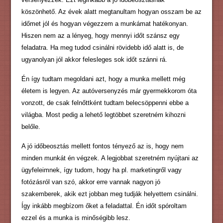
köszönhető. Az évek alatt megtanultam hogyan osszam be az
időmet jól és hogyan végezzem a munkámat hatékonyan.
Hiszen nem az a lényeg, hogy mennyi időt szánsz egy
feladatra. Ha meg tudod csinálni rövidebb idő alatt is, de
ugyanolyan jól akkor felesleges sok időt szánni rá.
Én így tudtam megoldani azt, hogy a munka mellett még
életem is legyen. Az autóversenyzés már gyermekkorom óta
vonzott, de csak felnőttként tudtam belecsöppenni ebbe a
világba. Most pedig a lehető legtöbbet szeretném kihozni
belőle.
A jó időbeosztás mellett fontos tényező az is, hogy nem
minden munkát én végzek. A legjobbat szeretném nyújtani az
ügyfeleimnek, így tudom, hogy ha pl. marketingről vagy
fotózásról van szó, akkor erre vannak nagyon jó
szakemberek, akik ezt jobban meg tudják helyettem csinálni.
Így inkább megbízom őket a feladattal. Én időt spóroltam
ezzel és a munka is minőségibb lesz.